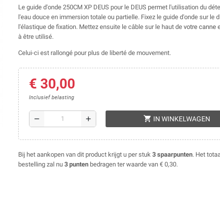
Le guide d'onde 250CM XP DEUS pour le DEUS permet l'utilisation du dét
l'eau douce en immersion totale ou partielle. Fixez le guide d'onde sur le d
l'élastique de fixation. Mettez ensuite le câble sur le haut de
votre canne
e
à être utilisé.
Celui-ci est rallongé pour plus de liberté de mouvement.
€ 30,00
Inclusief belasting
shopping_cart
remove
add
IN WINKELWAGEN
Bij het aankopen van dit product krijgt u per stuk
3
spaarpunten
. Het tota
bestelling zal nu
3
punten
bedragen ter waarde van
€ 0,30
.