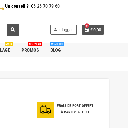
hone
Un conseil ?
0
3 23 70 79 60
0
search
person
Inloggen
€ 0,00
GOLD
NOUVEAU
CONSEILS
LLAGE
PROMOS
BLOG
FRAIS DE PORT OFFERT
À PARTIR DE 150€