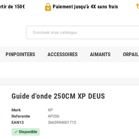
lock
p
rtir de 150€
Paiement jusqu'à 4X sans frais
PINPOINTERS
ACCESSOIRES
AIMANTS
ORPAI
Guide d'onde 250CM XP DEUS
Merk
XP
Referentie
AP206
EAN13
3665994001715
Disponible
check