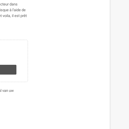
ecteur dans
isque à l'aide de
t voila, il est prêt
al van uw