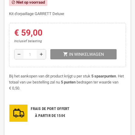
Niet op voorraad
block
Kit d'orpaillage GARRETT Deluxe
€ 59,00
Inclusief belasting
shopping_cart
remove
add
IN WINKELWAGEN
Bij het aankopen van dit product krijgt u per stuk
5
spaarpunten
. Het
totaal van uw bestelling zal nu
5
punten
bedragen ter waarde van
€ 0,50
.
FRAIS DE PORT OFFERT
À PARTIR DE 150€