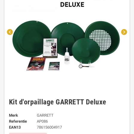
chevron_left
chevron_right
Kit d'orpaillage GARRETT Deluxe
Merk
GARRETT
Referentie
AP086
EAN13
786156004917