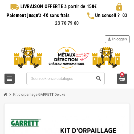
local_shipping
lock
LIVRAISON OFFERTE
à partir de 150€
phone
Paiement jusqu'à 4X sans frais
Un conseil ?
0
3
23 70 79 60
person
Inloggen
0
view_headline
search
chevron_right
Kit d'orpaillage GARRETT Deluxe