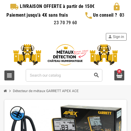
local_shipping
lock
LIVRAISON OFFERTE
à partir de 150€
phone
Paiement jusqu'à 4X sans frais
Un conseil ?
0
3
23 70 79 60
person
Sign in
0
view_headline
search
chevron_right
Détecteur de métaux GARRETT APEX ACE