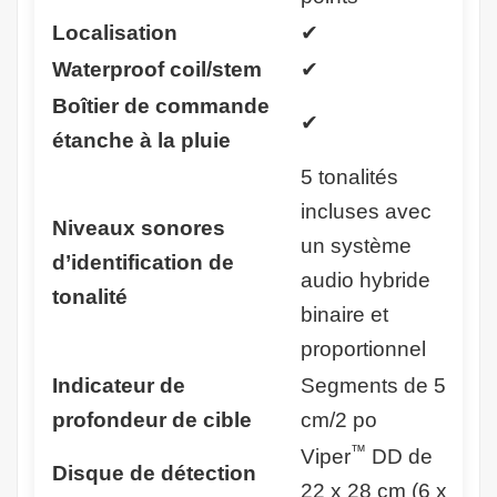
Localisation
✔
Waterproof coil/stem
✔
Boîtier de commande
✔
étanche à la pluie
5 tonalités
incluses avec
Niveaux sonores
un système
d’identification de
audio hybride
tonalité
binaire et
proportionnel
Indicateur de
Segments de 5
profondeur de cible
cm/2 po
™
Viper
DD de
Disque de détection
22 x 28 cm (6 x