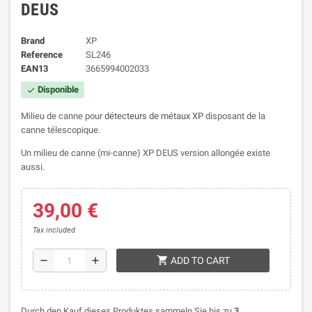
DEUS
Brand
XP
Reference
SL246
EAN13
3665994002033
Disponible
check
Milieu de canne pour
détecteurs de métaux XP
disposant de la
canne télescopique.
Un milieu de canne (mi-canne) XP DEUS version allongée existe
aussi.
39,00 €
Tax included
shopping_cart
remove
add
ADD TO CART
Durch den Kauf dieses Produktes sammeln Sie bis zu
3