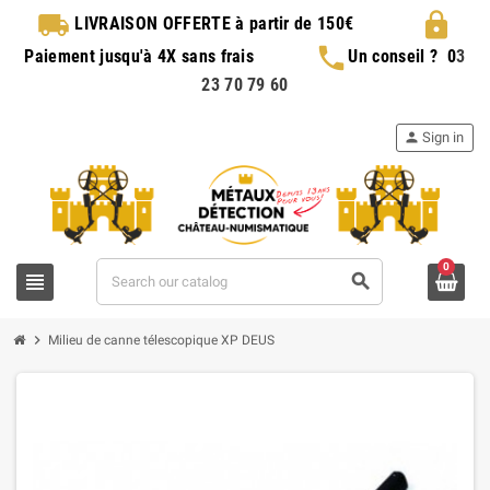
local_shipping
lock
LIVRAISON OFFERTE
à partir de 150€
phone
Paiement jusqu'à 4X sans frais
Un conseil ?
0
3
23 70 79 60
person
Sign in
0
view_headline
search
chevron_right
Milieu de canne télescopique XP DEUS