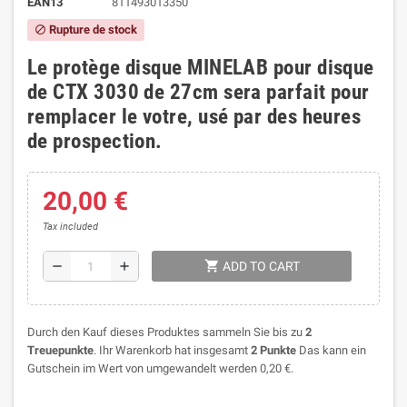
EAN13
811493013350
Rupture de stock
block
Le protège disque MINELAB pour disque
de CTX 3030 de 27cm sera parfait pour
remplacer le votre, usé par des heures
de prospection.
20,00 €
Tax included
shopping_cart
remove
add
ADD TO CART
Durch den Kauf dieses Produktes sammeln Sie bis zu
2
Treuepunkte
. Ihr Warenkorb hat insgesamt
2
Punkte
Das kann ein
Gutschein im Wert von umgewandelt werden
0,20 €
.