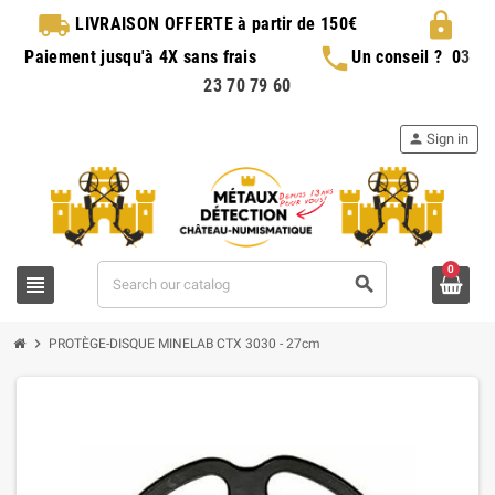
local_shipping
lock
LIVRAISON OFFERTE
à partir de 150€
phone
Paiement jusqu'à 4X sans frais
Un conseil ?
0
3
23 70 79 60
person
Sign in
0
view_headline
search
chevron_right
PROTÈGE-DISQUE MINELAB CTX 3030 - 27cm