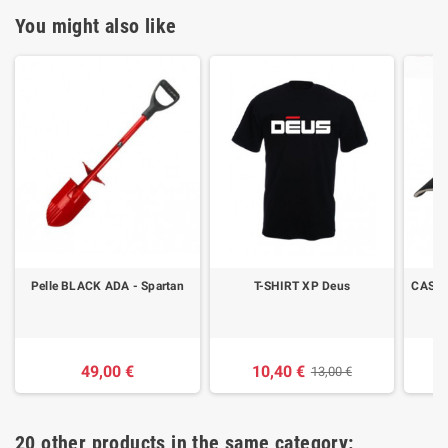
You might also like
Pelle BLACK ADA - Spartan
T-SHIRT XP Deus
CASQU
49,00 €
10,40 €
13,00 €
20 other products in the same category: