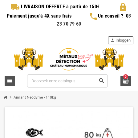
local_shipping
lock
LIVRAISON OFFERTE
à partir de 150€
phone
Paiement jusqu'à 4X sans frais
Un conseil ?
0
3
23 70 79 60
person
Inloggen
0
view_headline
search
chevron_right
Aimant Neodyme - 110kg