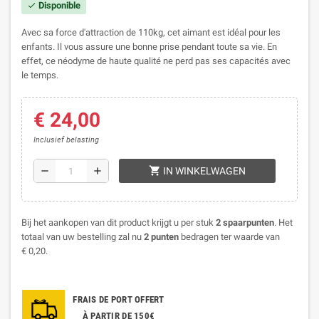
Disponible
check
Avec sa force d'attraction de 110kg, cet aimant est idéal pour les
enfants. Il vous assure une bonne prise pendant toute sa vie. En
effet, ce néodyme de haute qualité ne perd pas ses capacités avec
le temps.
€ 24,00
Inclusief belasting
shopping_cart
remove
add
IN WINKELWAGEN
Bij het aankopen van dit product krijgt u per stuk
2
spaarpunten
. Het
totaal van uw bestelling zal nu
2
punten
bedragen ter waarde van
€ 0,20
.
FRAIS DE PORT OFFERT
À PARTIR DE 150€