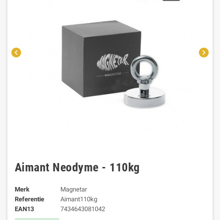
chevron_left
chevron_right
Aimant Neodyme - 110kg
Merk
Magnetar
Referentie
Aimant110kg
EAN13
7434643081042