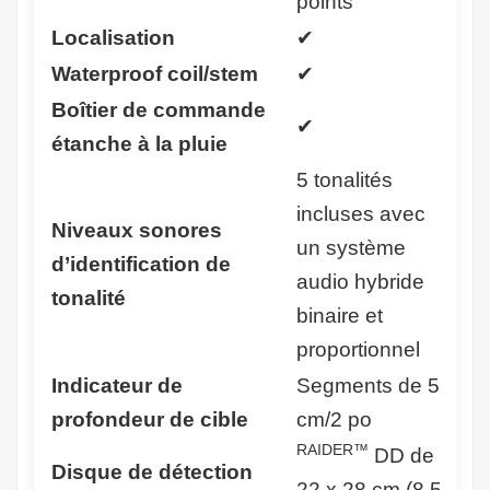
points
Localisation
✔
Waterproof coil/stem
✔
Boîtier de commande
✔
étanche à la pluie
5 tonalités
incluses avec
Niveaux sonores
un système
d’identification de
audio hybride
tonalité
binaire et
proportionnel
Indicateur de
Segments de 5
profondeur de cible
cm/2 po
RAIDER™
DD de
Disque de détection
22 x 28 cm (8.5