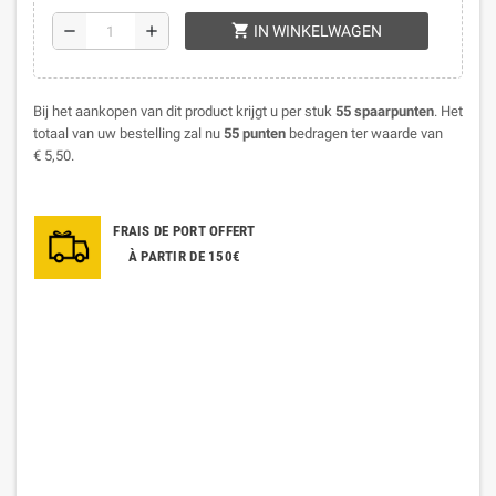
shopping_cart
remove
add
IN WINKELWAGEN
Bij het aankopen van dit product krijgt u per stuk
55
spaarpunten
. Het
totaal van uw bestelling zal nu
55
punten
bedragen ter waarde van
€ 5,50
.
FRAIS DE PORT OFFERT
À PARTIR DE 150€