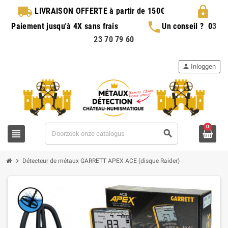
local_shipping
lock
LIVRAISON OFFERTE
à partir de 150€
phone
Paiement jusqu'à 4X sans frais
Un conseil ?
0
3
23 70 79 60
person
Inloggen
0
view_headline
search
chevron_right
Détecteur de métaux GARRETT APEX ACE (disque Raider)