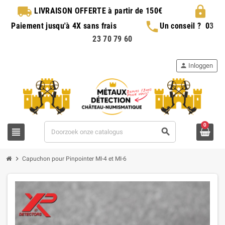
local_shipping
lock
LIVRAISON OFFERTE
à partir de 150€
phone
Paiement jusqu'à 4X sans frais
Un conseil ?
0
3
23 70 79 60
person
Inloggen
0
view_headline
search
chevron_right
Capuchon pour Pinpointer MI-4 et MI-6