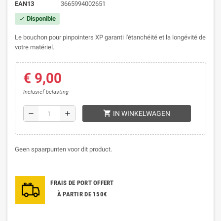
EAN13
3665994002651
Disponible
check
Le bouchon pour pinpointers XP garanti l'étanchéité et la longévité de
votre matériel.
€ 9,00
Inclusief belasting
shopping_cart
remove
add
IN WINKELWAGEN
Geen spaarpunten voor dit product.
FRAIS DE PORT OFFERT
À PARTIR DE 150€