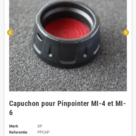
chevron_left
chevron_right
Capuchon pour Pinpointer MI-4 et MI-
6
Merk
XP
Referentie
PPCAP