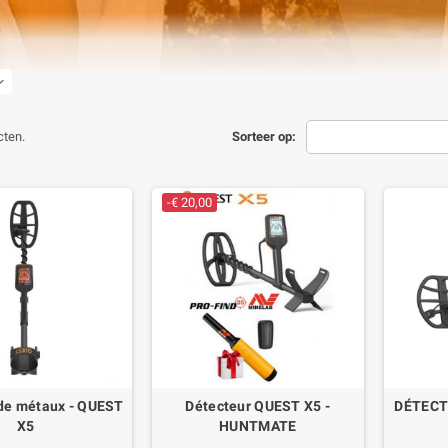
nd_more
cten.
Sorteer op:
-€ 20,00
de métaux - QUEST
Détecteur QUEST X5 -
DÉTECT
X5
HUNTMATE
icaine, le fabricant QUEST s'est bien adapté aux nouvelles attentes du marché d