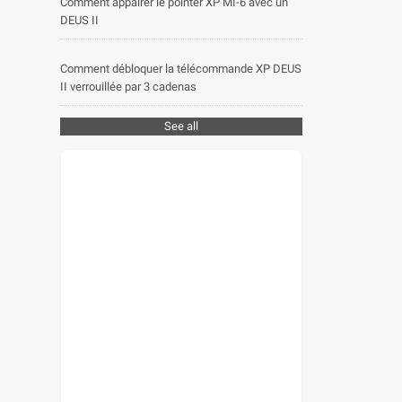
Comment appairer le pointer XP MI-6 avec un
DEUS II
Comment débloquer la télécommande XP DEUS
II verrouillée par 3 cadenas
See all