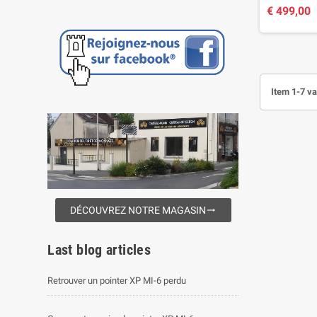
€ 499,00
Item 1-7 va
DÉCOUVREZ NOTRE MAGASIN
trending_flat
Last blog articles
Retrouver un pointer XP MI-6 perdu