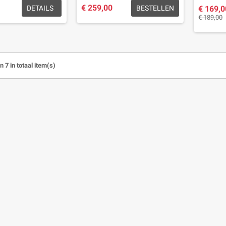
€ 259,00
DETAILS
BESTELLEN
€ 169,0
€ 189,00
n 7 in totaal item(s)