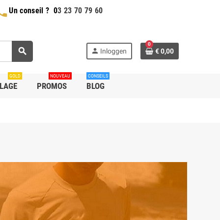
hone
Un conseil ?
0
3 23 70 79 60
0
search
person
Inloggen
€ 0,00
GOLD
NOUVEAU
CONSEILS
LLAGE
PROMOS
BLOG