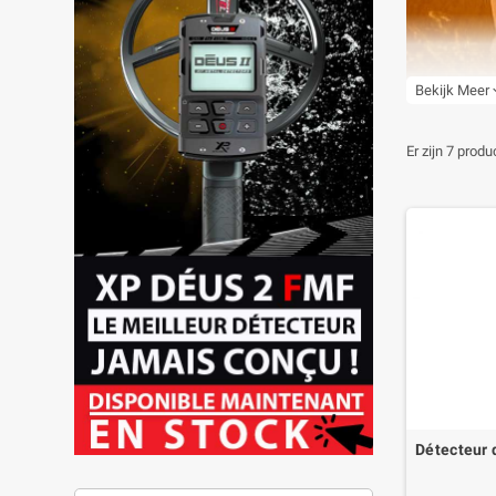
Bekijk Meer
expa
Er zijn 7 produ
Détecteur 
D'origine amér