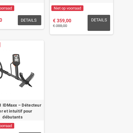
uits est faites pour vous.
oorraad
Niet op voorraad
0
DETAILS
DETAILS
€ 359,00
€ 388,00
de pointe et une logique d'innovation permanente pour vous proposer
 comme le XPOINTERLAND par exemple. Des conceptions qui intègrent
ne équipe gagnante.
ez, Quest a su répondre et écouter tous vos désirs.
der dans votre choix....
1 IDMaxx – Détecteur
r et intuitif pour
débutants
oorraad