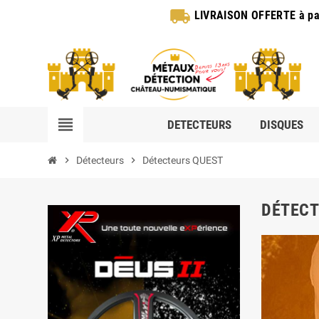
local_shipping
LIVRAISON OFFERTE
à pa
view_headline
DETECTEURS
DISQUES
chevron_right
Détecteurs
chevron_right
Détecteurs QUEST
DÉTECT