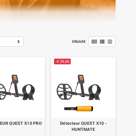
view_comfy
view_list
view_headline
Uitzicht
-€ 29,00
EUR QUEST X10 PRO
Détecteur QUEST X10 -
HUNTMATE
e la détection.