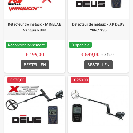
Détecteur de métaux - MINELAB
Détecteur de métaux - XP DEUS
Vanquish 340
28RC X35
Réapprovisionnement
Disponible
€ 199,00
€ 599,00
€ 849,00
BESTELLEN
BESTELLEN
-€ 270,00
-€ 250,00