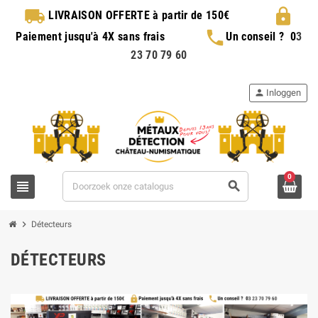
local_shipping
lock
LIVRAISON OFFERTE
à partir de 150€
phone
Paiement jusqu'à 4X sans frais
Un conseil ?
0
3
23 70 79 60
person
Inloggen
0
view_headline
search
chevron_right
Détecteurs
DÉTECTEURS