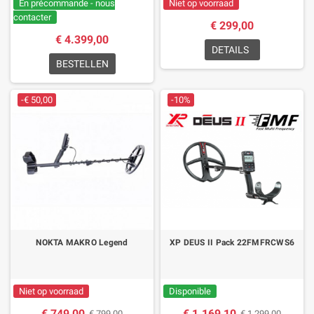
En précommande - nous
Niet op voorraad
contacter
€ 299,00
€ 4.399,00
DETAILS
BESTELLEN
-€ 50,00
-10%
NOKTA MAKRO Legend
XP DEUS II Pack 22FMFRCWS6
Niet op voorraad
Disponible
€ 749,00
€ 1.169,10
€ 799,00
€ 1.299,00