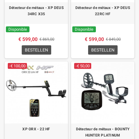
Détecteur de métaux - XP DEUS
Détecteur de métaux - XP DEUS
34RC X35
22RC HF
Disponible
Disponible
€ 599,00
€ 599,00
€ 869,00
€ 849,00
BESTELLEN
BESTELLEN
-€ 100,00
-€ 50,00
XP ORX - 22 HF
Détecteur de métaux - BOUNTY
HUNTER PLATINUM