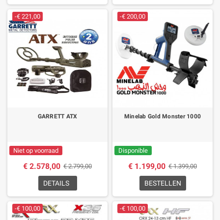
-€ 221,00
-€ 200,00
GARRETT ATX
Minelab Gold Monster 1000
Niet op voorraad
Disponible
€ 2.578,00
€ 1.199,00
€ 2.799,00
€ 1.399,00
DETAILS
BESTELLEN
-€ 100,00
-€ 100,00