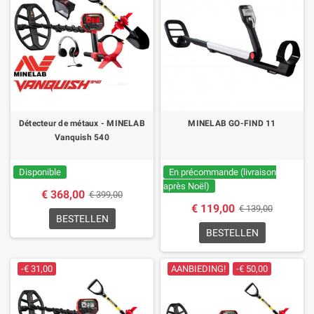
Détecteur de métaux - MINELAB
MINELAB GO-FIND 11
Vanquish 540
Disponible
En précommande (livraison
après Noël)
€ 368,00
€ 399,00
€ 119,00
€ 139,00
BESTELLEN
BESTELLEN
-€ 31,00
AANBIEDING!
-€ 50,00