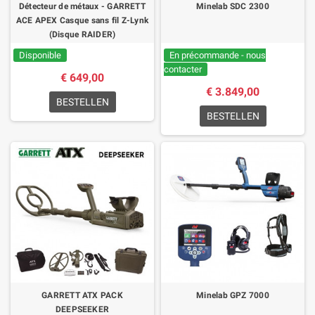
Détecteur de métaux - GARRETT
Minelab SDC 2300
ACE APEX Casque sans fil Z-Lynk
(Disque RAIDER)
Disponible
En précommande - nous
contacter
€ 649,00
€ 3.849,00
BESTELLEN
BESTELLEN
GARRETT ATX PACK
Minelab GPZ 7000
DEEPSEEKER