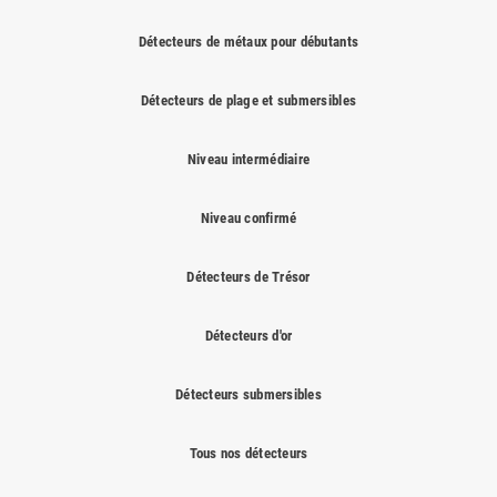
pas à comparer nos différents produits.
Spécialistes de la vente de détecteurs, nous souhaitons vous offrir un
Détecteurs de métaux pour débutants
large choix des meilleurs détecteurs de métaux présents sur le marché.
N'hésitez pas à nous appeler ou nous laisser un message, nous serons
Détecteurs de plage et submersibles
ravis de pouvoir vous aider dans votre choix.
Niveau intermédiaire
Niveau confirmé
Détecteurs de Trésor
Détecteurs d'or
Détecteurs submersibles
Tous nos détecteurs