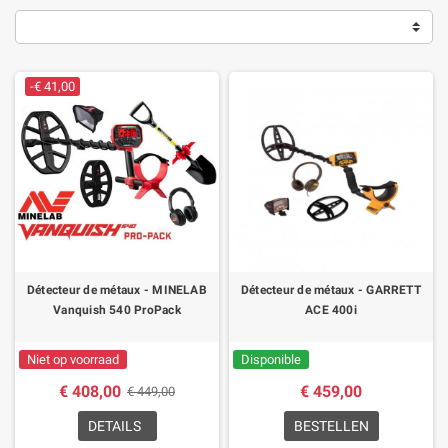
-€ 41,00
Détecteur de métaux - MINELAB
Détecteur de métaux - GARRETT
Vanquish 540 ProPack
ACE 400i
Niet op voorraad
Disponible
€ 408,00
€ 459,00
€ 449,00
DETAILS
BESTELLEN