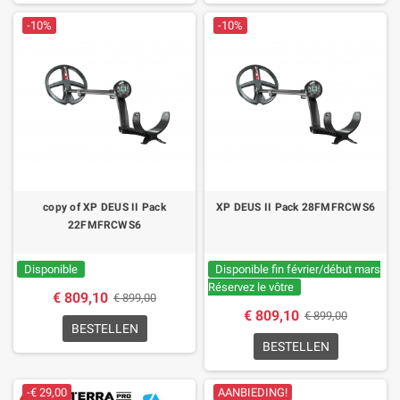
-10%
-10%
copy of XP DEUS II Pack
XP DEUS II Pack 28FMFRCWS6
22FMFRCWS6
Disponible
Disponible fin février/début mars
Réservez le vôtre
€ 809,10
€ 899,00
€ 809,10
€ 899,00
BESTELLEN
BESTELLEN
-€ 29,00
AANBIEDING!