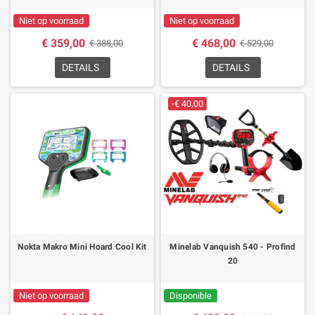
Niet op voorraad
Niet op voorraad
€ 359,00
€ 468,00
€ 388,00
€ 529,00
DETAILS
DETAILS
-€ 40,00
Nokta Makro Mini Hoard Cool Kit
Minelab Vanquish 540 - Profind
20
Niet op voorraad
Disponible