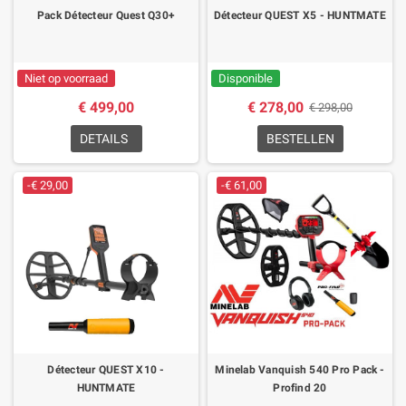
Pack Détecteur Quest Q30+
Détecteur QUEST X5 - HUNTMATE
Niet op voorraad
Disponible
€ 499,00
€ 278,00
€ 298,00
DETAILS
BESTELLEN
-€ 29,00
-€ 61,00
Détecteur QUEST X10 -
Minelab Vanquish 540 Pro Pack -
HUNTMATE
Profind 20