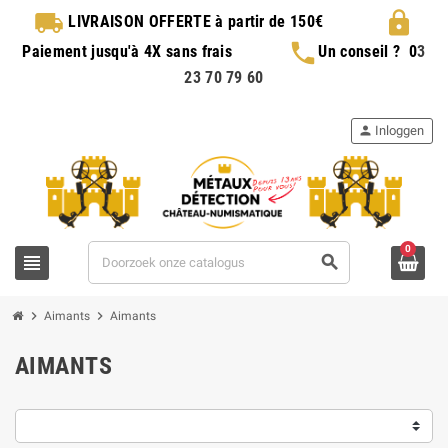
local_shipping
lock
LIVRAISON OFFERTE
à partir de 150€
phone
Paiement jusqu'à 4X sans frais
Un conseil ?
0
3
23 70 79 60
person
Inloggen
0
view_headline
search
chevron_right
chevron_right
Aimants
Aimants
AIMANTS