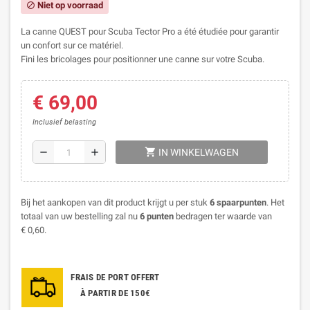
Niet op voorraad
block
La canne QUEST pour Scuba Tector Pro a été étudiée pour garantir
un confort sur ce matériel.
Fini les bricolages pour positionner une canne sur votre Scuba.
€ 69,00
Inclusief belasting
shopping_cart
remove
add
IN WINKELWAGEN
Bij het aankopen van dit product krijgt u per stuk
6
spaarpunten
. Het
totaal van uw bestelling zal nu
6
punten
bedragen ter waarde van
€ 0,60
.
FRAIS DE PORT OFFERT
À PARTIR DE 150€