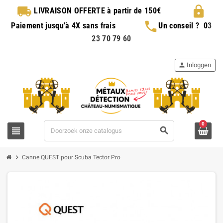
local_shipping
lock
LIVRAISON OFFERTE
à partir de 150€
phone
Paiement jusqu'à 4X sans frais
Un conseil ?
0
3
23 70 79 60
person
Inloggen
0
view_headline
search
chevron_right
Canne QUEST pour Scuba Tector Pro