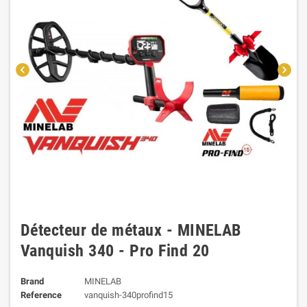
chevron_left
chevron_right
Détecteur de métaux - MINELAB
Vanquish 340 - Pro Find 20
Brand
MINELAB
Reference
vanquish-340profind15