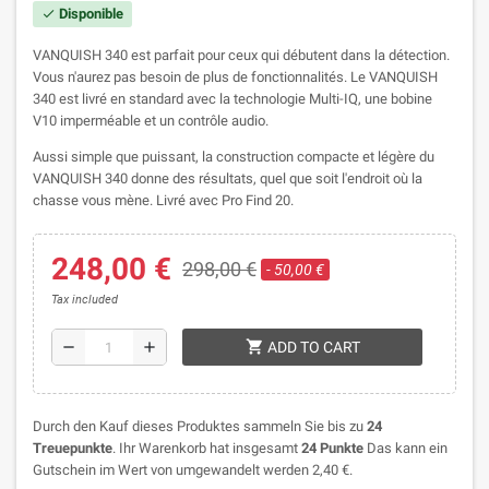
Disponible
check
VANQUISH 340 est parfait pour ceux qui débutent dans la détection.
Vous n'aurez pas besoin de plus de fonctionnalités. Le VANQUISH
340 est livré en standard avec la technologie Multi-IQ, une bobine
V10 imperméable et un contrôle audio.
Aussi simple que puissant, la construction compacte et légère du
VANQUISH 340 donne des résultats, quel que soit l'endroit où la
chasse vous mène. Livré avec Pro Find 20.
248,00 €
298,00 €
- 50,00 €
Tax included
shopping_cart
remove
add
ADD TO CART
Durch den Kauf dieses Produktes sammeln Sie bis zu
24
Treuepunkte
. Ihr Warenkorb hat insgesamt
24
Punkte
Das kann ein
Gutschein im Wert von umgewandelt werden
2,40 €
.