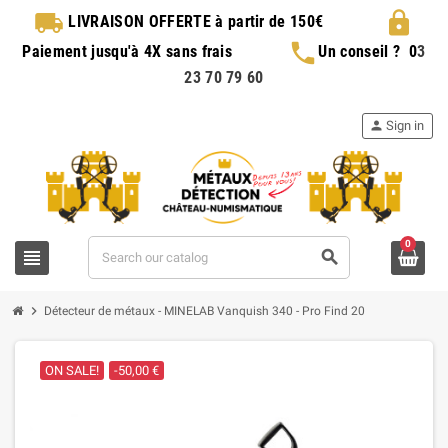
local_shipping
lock
LIVRAISON OFFERTE
à partir de 150€
phone
Paiement jusqu'à 4X sans frais
Un conseil ?
0
3
23 70 79 60
person
Sign in
0
view_headline
search
chevron_right
Détecteur de métaux - MINELAB Vanquish 340 - Pro Find 20
ON SALE!
-50,00 €