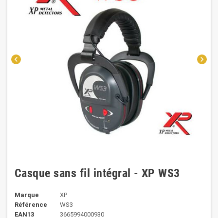
chevron_left
chevron_right
Casque sans fil intégral - XP WS3
Marque
XP
Référence
WS3
EAN13
3665994000930