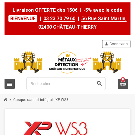
Livraison OFFERTE dès 150€ | -5% avec le code
BIENVENUE
|
03 23 70 79 60
|
56 Rue Saint Martin,
02400 CHÂTEAU-THIERRY
person
Connexion
0
view_headline
search
chevron_right
Casque sans fil intégral - XP WS3