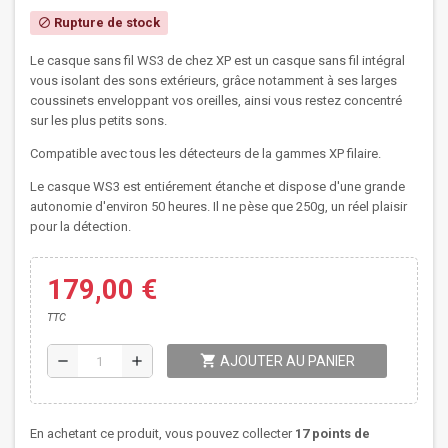
Rupture de stock
block
Le casque sans fil WS3 de chez XP est un casque sans fil intégral
vous isolant des sons extérieurs, grâce notamment à ses larges
coussinets enveloppant vos oreilles, ainsi vous restez concentré
sur les plus petits sons.
Compatible avec tous les détecteurs de la gammes XP filaire.
Le casque WS3 est entiérement étanche et dispose d'une grande
autonomie d'environ 50 heures. Il ne pèse que 250g, un réel plaisir
pour la détection.
179,00 €
TTC
shopping_cart
remove
add
AJOUTER AU PANIER
En achetant ce produit, vous pouvez collecter
17
points de