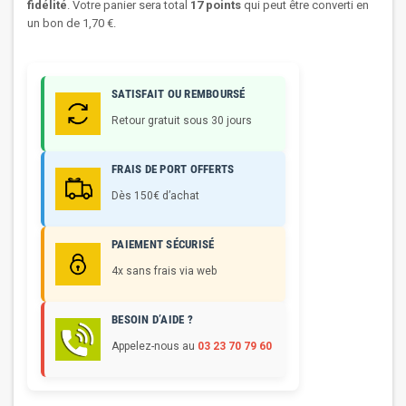
fidélité
. Votre panier sera total
17
points
qui peut être converti en
un bon de
1,70 €
.
SATISFAIT OU REMBOURSÉ
Retour gratuit sous 30 jours
FRAIS DE PORT OFFERTS
Dès 150€ d’achat
PAIEMENT SÉCURISÉ
4x sans frais via web
BESOIN D’AIDE ?
Appelez-nous au
03 23 70 79 60