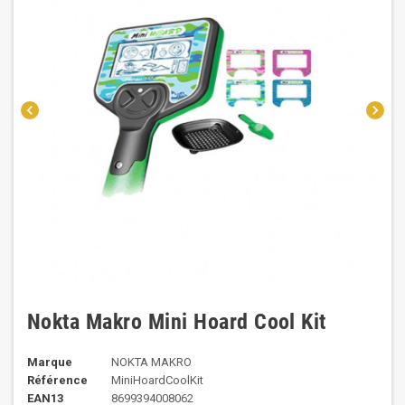
chevron_left
chevron_right
Nokta Makro Mini Hoard Cool Kit
Marque
NOKTA MAKRO
Référence
MiniHoardCoolKit
EAN13
8699394008062