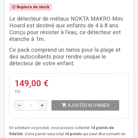
Rupture de stock
block
Le détecteur de métaux NOKTA MAKRO Mini
Hoard est destiné aux enfants de 4 à 8 ans.
Conçu pour résister à l'eau, ce détecteur est
étanche à 1m.
Ce pack comprend un tamis pour la plage et
des autocollants pour rendre unique le
détecteur de votre enfant.
149,00 €
TTC
shopping_cart
remove
add
AJOUTER AU PANIER
En achetant ce produit, vous pouvez collecter
14
points de
fidélité
. Votre panier sera total
14
points
qui peut être converti en