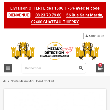
Livraison OFFERTE dès 150€ | -5% avec le code
BIENVENUE
|
03 23 70 79 60
|
56 Rue Saint Martin,
02400 CHÂTEAU-THIERRY
person
Connexion
0
view_headline
search
chevron_right
Nokta Makro Mini Hoard Cool Kit