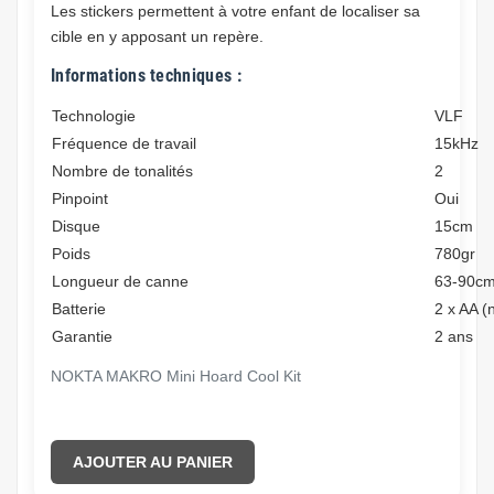
Les stickers permettent à votre enfant de localiser sa
cible en y apposant un repère.
Informations techniques :
Technologie
VLF
Fréquence de travail
15kHz
Nombre de tonalités
2
Pinpoint
Oui
Disque
15cm
Poids
780gr
Longueur de canne
63-90c
Batterie
2 x AA (
Garantie
2 ans
NOKTA MAKRO Mini Hoard Cool Kit
AJOUTER AU PANIER